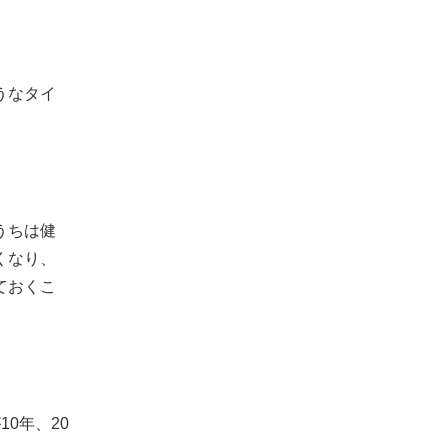
うなタイ
うちは健
くなり、
ておくこ
0年、20