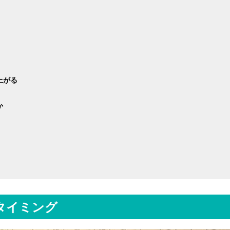
上がる
か
タイミング