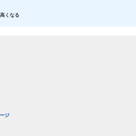
高くなる
ージ
き