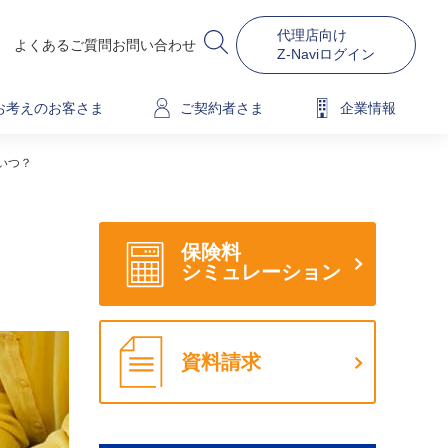
代理店向け
よくあるご質問
お問い合わせ
Z-Naviログイン
お考えのお客さま
ご契約者さま
企業情報
いつ？
保険料
シミュレーション
資料請求