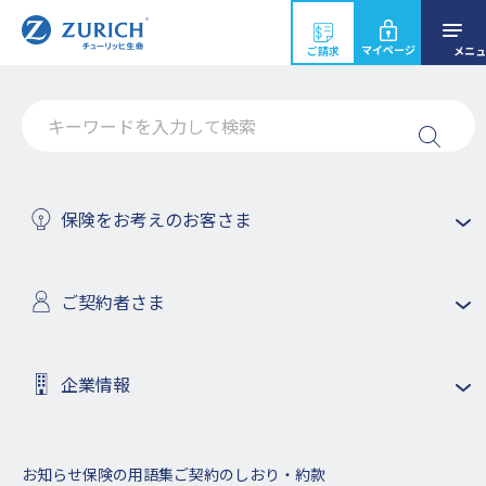
マイページ
ご請求
メニュ
保険をお考えのお客さま
ご契約者さま
電子公告
企業情報
ホーム
チューリッヒ生命について
電子公告
お知らせ
保険の用語集
ご契約のしおり・約款