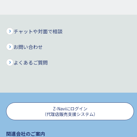
決算公告
チャットや対面で相談
2026年6月
2025年度 決算公告
30日
お問い合わせ
よくあるご質問
2025年6月
2024年度 決算公告
26日
2024年6月
2023年度 決算公告
27日
Z-Naviにログイン
（代理店販売支援システム）
2023年6月
2022年度 決算公告
29日
関連会社のご案内