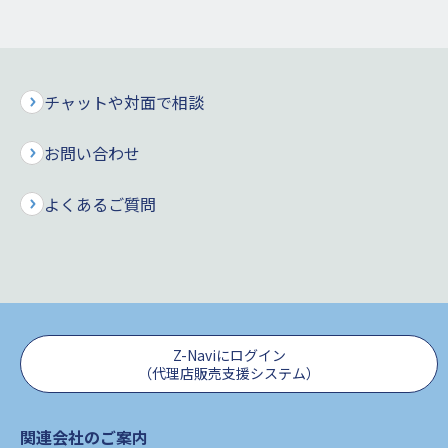
さまの氏名・住所（名称・所在地）、居住地国等を記載した届
出書を、生命保険会社へご提出いただくことがお客さまに義務
付けられております。
当社は、お客さまからご提出いただいた届出書の記載事項等を
チャットや対面で相談
確認し、一定のご契約情報等を国税庁（所轄の税務署長）に報
告することが義務付けられております。
お問い合わせ
よくあるご質問
税法上の居住地国（納税義務国）とは
居住地国（納税地国）は、以下の
①
および
②
のように判断
されますが、お客さまご自身の居住地国につきましては当社で
は判断できかねますので、ご不明点がある場合には、税理士等
Z-Naviにログイン
（代理店販売支援システム）
の専門家または最寄りの税務署にお問い合わせください。
関連会社のご案内
①
日本に住所等を有する方は日本（法人の場合は日本国内に