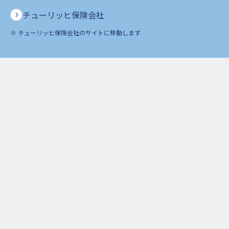
本店または主たる事務所がある方）
チューリッヒ保険会社
②
外国の法令において、住所を有するなど一定の基準によ
※ チューリッヒ保険会社のサイトに移動します
り、所得税・法人税に相当する税を課されるものとされて
いる方は当該外国
※
上記のいずれも該当する場合は、該当する居住地国をすべてご申告ください。
※
居住地国がない場合は、ない旨をご申告ください。
届出が必要となる場面は
主に以下の場合にお客さまに届出書を提出いただき、税法上の
居住国などをご申告いただきます。
生命保険契約の締結
保険契約者の変更、ご契約の更新時に内容を変更する場合