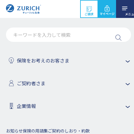
マイページ
ご請求
メニュ
「税法上の居住地国」などの届出
についてのお客さまへのお願い
保険をお考えのお客さま
ご契約者さま
ホーム
「税法上の居住地国」などの届出についてのお客さまへのお願い
企業情報
「租税条約等の実施に伴う所得税法、法人税法及び地方税法の
特例等に関する法律」の改正により、「非居住者に係る金融口
座情報の自動的交換のための報告制度」が創設され、2017年1
月1日以後、一定の生命保険契約にご加入される際等に、お客
お知らせ
保険の用語集
ご契約のしおり・約款