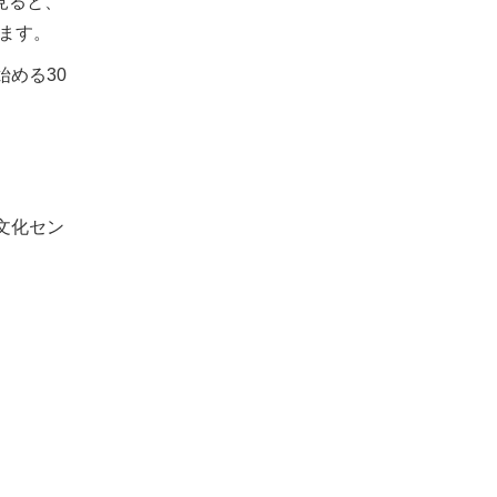
見ると、
ります。
める30
文化セン