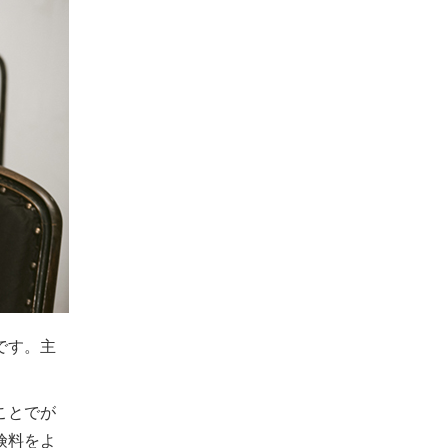
です。主
ことでが
険料をよ