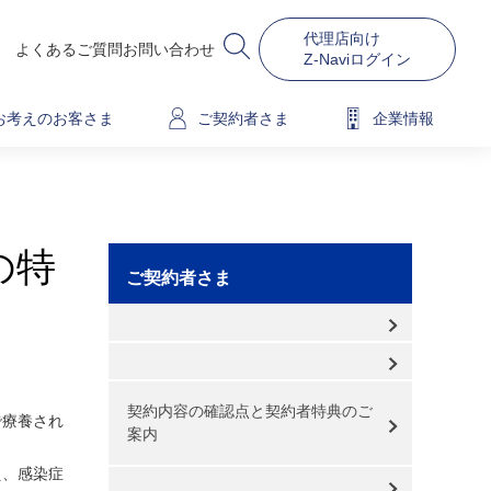
代理店向け
よくあるご質問
お問い合わせ
Z-Naviログイン
お考えのお客さま
ご契約者さま
企業情報
の特
ご契約者さま
契約内容の確認点と契約者特典のご
で療養され
案内
え、感染症