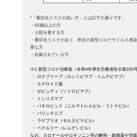
*「重症化リスクの高い方」とは以下の通りです。
・65歳以上の方
・入院を要する方
・重症化リスクがあり、所定の新型コロナウイルス感染
要な方
・妊娠されている方
※1
新型コロナ治療薬（令和
4
年厚生労働省告示第
255
・ ロナプリーブ（カシリビマブ・イムデビマブ）
・ ステロイド薬
・ ゼビュディ（ソトロビマブ）
・ トシリズマブ
・ パキロビッド（ニルマトレルビル・リトナビル）
・ バリシチニブ
・ ラゲブリオ（モルヌピラビル）
・ ベクルリー（レムデシビル）
なお、カロナールやロキソニン等の解熱・鎮痛薬や市