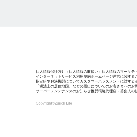
個人情報保護方針（個人情報の取扱い）
個人情報のマーケテ
インターネットサービス利用規約
ホームページ運営に関する
指定紛争解決機関について
カスタマーハラスメントに対する
「税法上の居住地国」などの届出についてのお客さまへのお
サーバーメンテナンスのお知らせ
推奨環境
代理店・募集人の
Copyright©Zurich Life