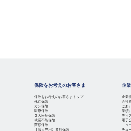
保険をお考えのお客さま
企業
保険をお考えのお客さまトップ
企業
死亡保険
会社
ガン保険
ごあ
医療保険
業績
３大疾病保険
ディ
就業不能保険
電子
変額保険
ニュ
【法人専用】変額保険
チュ