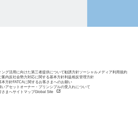
ィング活用に向けた第三者提供について
勧誘方針
ソーシャルメディア利用規約
ご案内
反社会勢力対応に関する基本方針
利益相反管理方針
基本方針
FATCAに関するお客さまへのお願い
願い
アセットオーナー・プリンシプルの受入れについて
皆さまへ
サイトマップ
Global Site