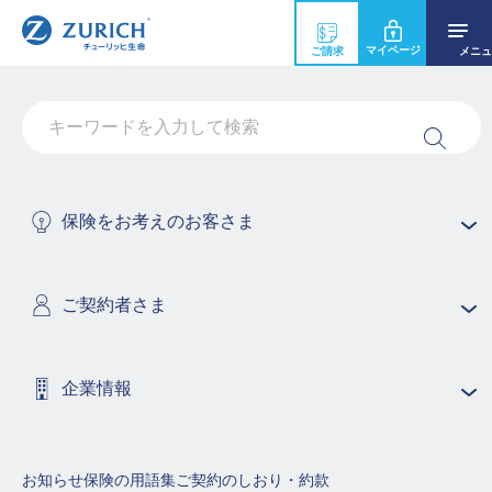
マイページ
ご請求
メニュ
ガン保険のお支払い例
ガン診断給付金のお支払い
抗がん剤・ホルモン剤治療給付金のお支払い
保険をお考えのお客さま
ガン通院給付金のお支払い
ガン先進医療給付金のお支払い
ご契約者さま
責任開始期前のガン診断確定
企業情報
ガン治療関連給付金のお支払い
ガン診断給付金のお支払い
お知らせ
保険の用語集
ご契約のしおり・約款