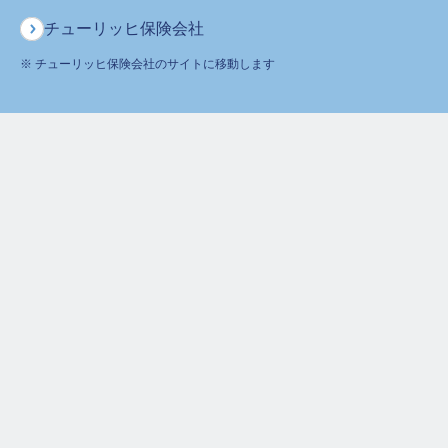
金をお支払いします。上皮内新生物と診断された場合には上皮内新
チューリッヒ保険会社
生物診断給付金をお支払いします。
※ チューリッヒ保険会社のサイトに移動します
上皮内新生物診断給付金は、保険期間を通じてお支払いは1度のみと
なります。
ガン保険、ガン保険（2001）および終身ガン保険のガン診断給付金
は、責任開始期以後に初めて約款別表に定める悪性新生物と診断確
定された場合には、ガン診断給付金をお支払いします。ガン診断給
付金のお支払いは保険期間を通じて1度のみとなります。
保険金・給付金のお支払内容は、商品によって異なります。お支払内容の
詳細は「ご契約のしおり・約款」をご確認ください。
抗がん剤・ホルモン剤治療給付金のお支払い
お支払いできる事例
お支払いできない事例
所定の抗がん剤またはホルモ