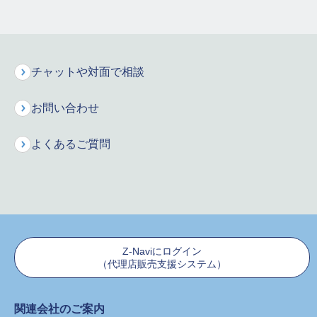
お支払いできる事例
お支払いできない事例
チャットや対面で相談
責任開始期以後に初めて大腸
ガンと診断確定された場合
お問い合わせ
は、ガン診断給付金をお支払
いします。
良性の大腸ポリープと診断さ
ガンと診断確定された日から
よくあるご質問
れた場合は、お支払いできま
2年を経過した日の翌日以後
せん。
にガンの治療を目的としてふ
たたび入院された場合は、ガ
ン診断給付金をお支払いしま
す。
ガン診断特約およびガン診断特約（Z02）について、責任開始期以
Z-Naviにログイン
（代理店販売支援システム）
後に初めて約款別表に定める悪性新生物および上皮内新生物と診断
確定された場合には、ガン診断給付金をお支払いします。
ガン保険（2007）については、責任開始期以後に初めて約款別表に
関連会社のご案内
定める悪性新生物と診断確定された場合には、悪性新生物治療給付