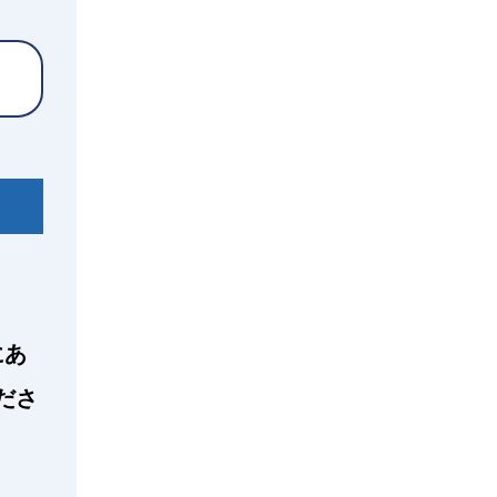
にあ
ださ