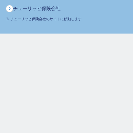
チューリッヒ保険会社
※ チューリッヒ保険会社のサイトに移動します
手続き書類の郵送
お手続きに必要な書類をお送りいたします。
手続き書類のご提出
必要事項をご記入/提出書類をご準備いただき、ご返送くださ
い。