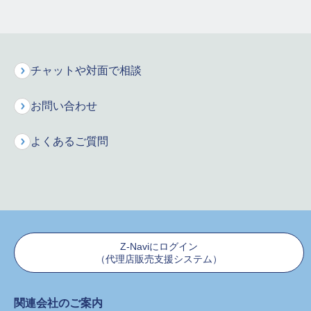
カスタマーケアセンターへご連絡
カスタマーケアセンターにご連絡ください。
チャットや対面で相談
お問合せ窓口
お問い合わせ
カスタマーケアセンター
よくあるご質問
0120-236-523
受付時間
月～土
午前9時～午後6時
※
日曜・祝日を除く
Z-Naviにログイン
（代理店販売支援システム）
関連会社のご案内