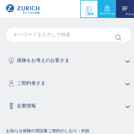
マイページ
ご請求
メニュ
女性におすすめの保険コラム
保険の加入や見直しを検討している女性の方向けに、幅広く紹介し
ているコラムです。
保険の選び方や基礎知識などを細かく解説しているので、是非参考
保険をお考えのお客さま
にしてみてください。
掲載日：2022/09/05 更新日：2024/10/16
ご契約者さま
女性におすすめの保険
企業情報
お知らせ
保険の用語集
ご契約のしおり・約款