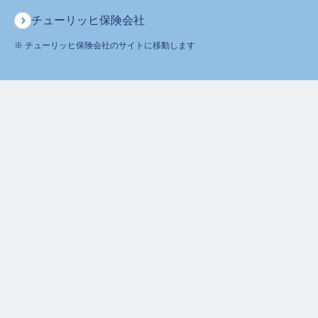
イフステージごとにおすすめの保険を紹介
チューリッヒ保険会社
死亡や病気・ケガなどに備えたり、教育資金を準備したりするのに
※ チューリッヒ保険会社のサイトに移動します
使われる生命保険。保険の必要性は理解しつつも、男女でケガや病
気のリスクが異なったり、ライフステージによって必要な保険が変
続きを読む>>
化したりするため、いつ・どの保険に加入すべきか悩む方も多いで
しょう。…
人気の記事
手術給付金とは？医療保険選びで必ず知
っておきたいポイントを解説
抗がん剤治療にガン保険は適用される？
費用や制度を詳しく解説