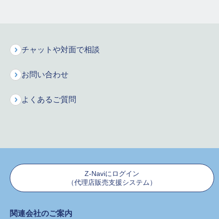
出産は医療保険適用？知っておきたい公的制度
と費用の目安
チャットや対面で相談
子どもが欲しくても出産にかかる費用が心配という人も多いのでは
ないでしょうか？このコラムでは、出産にはどれくらいの費用がか
かるのか、医療保険は適用されるのかなど、出産のお金に関する基
続きを読む>>
お問い合わせ
本的な内容を解説します。…
よくあるご質問
掲載日：2023/01/06 更新日：2023/12/06
女性におすすめの保険
Z-Naviにログイン
（代理店販売支援システム）
関連会社のご案内
女性が生命保険に入るべきタイミングとは？ラ