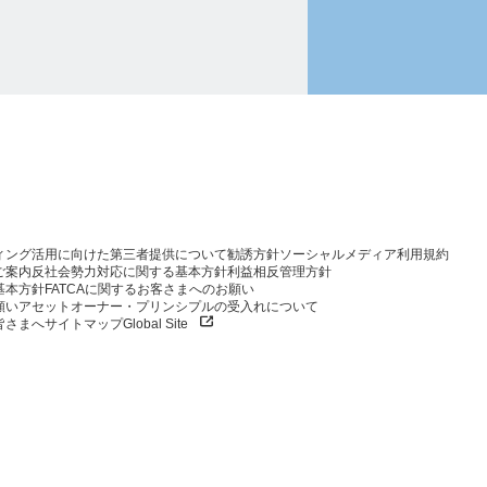
ィング活用に向けた第三者提供について
勧誘方針
ソーシャルメディア利用規約
ご案内
反社会勢力対応に関する基本方針
利益相反管理方針
基本方針
FATCAに関するお客さまへのお願い
願い
アセットオーナー・プリンシプルの受入れについて
皆さまへ
サイトマップ
Global Site