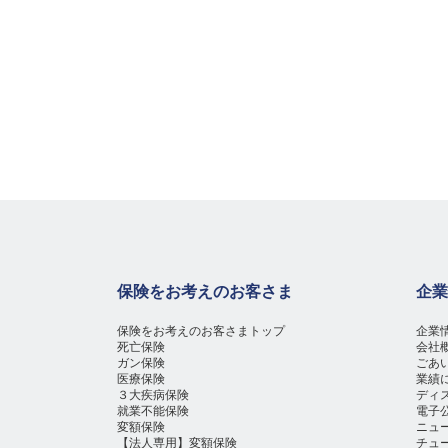
保険をお考えのお客さま
企業
保険をお考えのお客さまトップ
企業
死亡保険
会社
ガン保険
ごあ
医療保険
業績
３大疾病保険
ディ
就業不能保険
電子
変額保険
ニュ
【法人専用】変額保険
チュ