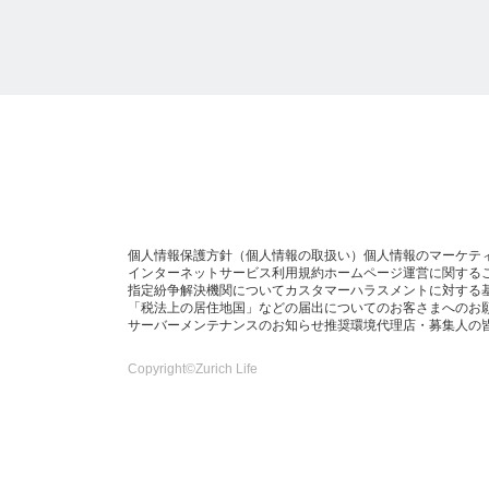
個人情報保護方針（個人情報の取扱い）
個人情報のマーケテ
インターネットサービス利用規約
ホームページ運営に関する
指定紛争解決機関について
カスタマーハラスメントに対する
「税法上の居住地国」などの届出についてのお客さまへのお
サーバーメンテナンスのお知らせ
推奨環境
代理店・募集人の
Copyright©Zurich Life