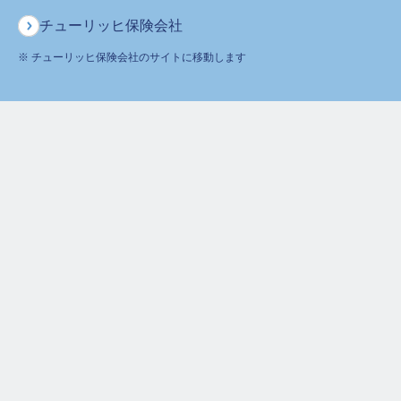
チューリッヒ保険会社
※ チューリッヒ保険会社のサイトに移動します
お手続き完了
お申出いただいた住所・連絡先へ変更いたします。
お手続きについて
日本国外や「様方」住所・会社法人宛住所の変更はお取扱いでき
ません。
マンション・アパート名は省略させていただくことがございま
す。