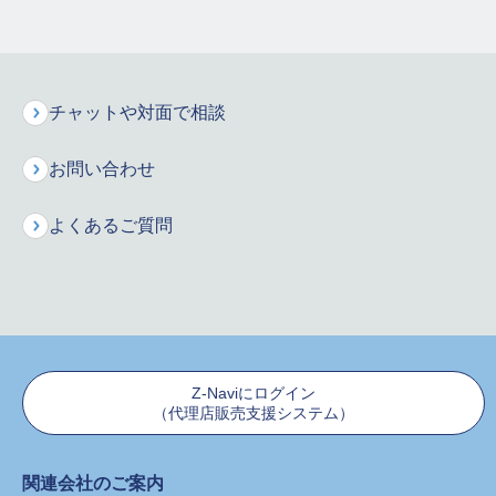
保険料シミュレーション
お申し込みはこちら
チャットや対面で相談
インターネットで資料請求
お問い合わせ
保障の特長
おすすめシミュレーシ
お申し込みの前に
よくあるご質問
ョン
よくあるご質問
お申し込みの際には、ご契約についての大切な事項および保障
Z-Naviにログイン
内容の詳細などについて記載された「契約概要」、お申し込み
（代理店販売支援システム）
に際して特にご注意いただきたい事項が記載された「注意喚起
情報」を必ず確認ください。
関連会社のご案内