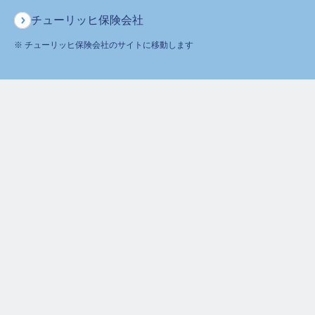
「ご契約のしおり・約款」もご一読ください。
ご契約に際しては、ご契約者様および被保険者様ともにご本人様が内容
チューリッヒ保険会社
をご確認の上お申し込みください。また、ご契約後はご契約内容をご家
族をはじめ、受取人・指定代理請求人にも必ずお知らせください。
※ チューリッヒ保険会社のサイトに移動します
ガンには保障されない期間があります
ガンに関する保障の責任開始期は、第1回保険料相当額のお払込
※
みと告知がともに完了した日(保険期間の始期
)を含めて91日目
からとなります。ガンに関する保障の責任開始期前にガンと診
断確定された場合には、ご契約は無効となり、保険金・給付金
などはお支払いできません。
※ 保険期間の始期はお支払い方法によって異なります。
クレジットカード払い [Web申込/紙申込]：
クレジットカードの有効性確認日
口座振替 [Web申込]：
初回保険料がチューリッヒ生命に着金した日
口座振替 [紙申込]：
初回保険料振替日