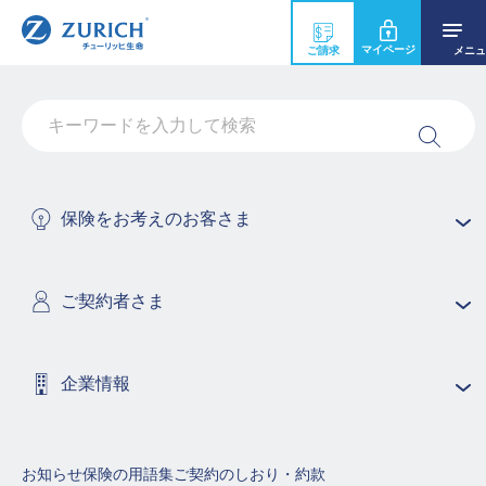
マイページ
ご請求
メニュ
保険料お見積り
資料請求
デジタルパンフレット
保険をお考えのお客さま
ご契約者さま
３大疾病保険
企業情報
主契約のガン保障に加え、ガン・急性心筋梗塞・脳卒中
の３大疾病の保障を自由にカスタマイズできる保険で
す。
お知らせ
保険の用語集
ご契約のしおり・約款