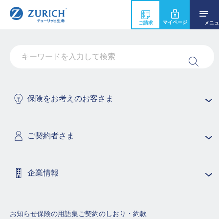
マイページ
ご請求
メニュ
給付金や保険金は何日ぐらいで支払われま
すか？
ご請求に必要な書類が当社に到着した日からその日を含
保険をお考えのお客さま
めて5営業日以内にお支払いたします。
お支払いするために事実の確認を必要とする場合には、
お支払期限を原則45日と定めておりますが、事実の確認
ご契約者さま
については迅速に実施いたします。
企業情報
保険商品の用語集（50音順で探す）
あ行
か行
さ行
お知らせ
保険の用語集
ご契約のしおり・約款