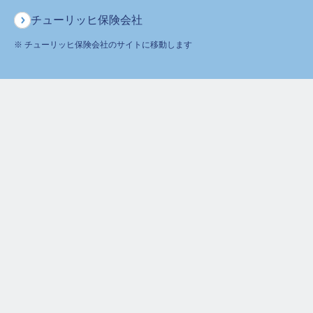
ご契約者様からのお問合せ
チューリッヒ保険会社
0120-236-523
※ チューリッヒ保険会社のサイトに移動します
月～土
午前9時～午後6時 ※日曜・祝日は除く
ホーム
よくあるご質問
給付金等、ご請求に関するご質問
その他、ご請求について
給付金や保険金は何日ぐらいで支払われますか？
募補18170-20180810
保険をお考えのお客さま
ご契約者さま