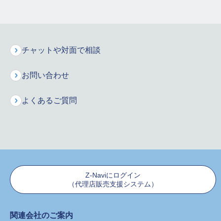
た行
な行
は行
ま行
や行
ら行
チャットや対面で相談
お問い合わせ
保険料シミュレーション
お申込みはこちら
よくあるご質問
インターネットで資料請求
保険に関するご質問・ご相談などお気軽にお電話ください。
専門のオペレーターが丁寧にお応えします！
新規に保険をご検討のお客様
Z-Naviにログイン
（代理店販売支援システム）
0120-680-777
関連会社のご案内