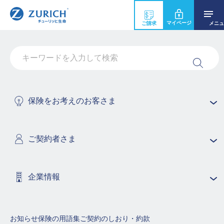
マイページ
ご請求
メニュ
XMLファイルとはなんですか？
XMLの構文に則って記述されたデータファイルです。
ダウンロードした「電子的控除証明書」のXMLファイル
保険をお考えのお客さま
は、そのまま印刷しても確定申告や年末調整の手続きに
利用することはできません。
ご契約者さま
印刷してご利用になる場合は、国税庁ウェブサイトの
「QRコード付証明書作成システム」
を利用して、印刷可
能な形式（PDF等）に変換し、ご自宅のプリンター等で
の印刷してください。
企業情報
保険商品の用語集（50音順で探す）
お知らせ
保険の用語集
ご契約のしおり・約款