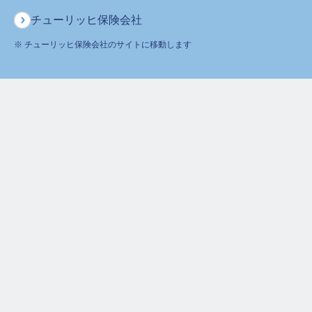
0120-680-777
チューリッヒ保険会社
ご契約者様からのお問合せ
※ チューリッヒ保険会社のサイトに移動します
0120-236-523
月～土
午前9時～午後6時 ※日曜・祝日は除く
ホーム
よくあるご質問
生命保険料控除に関するご質問
生命保険控除証明書の電子発行について
XMLファイルとはなんですか？
保険をお考えのお客さま
ご契約者さま