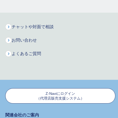
あ行
か行
さ行
た行
な行
は行
チャットや対面で相談
ま行
や行
ら行
お問い合わせ
よくあるご質問
保険料シミュレーション
お申込みはこちら
インターネットで資料請求
Z-Naviにログイン
保険に関するご質問・ご相談などお気軽にお電話ください。
専門のオペレーターが丁寧にお応えします！
（代理店販売支援システム）
新規に保険をご検討のお客様
関連会社のご案内