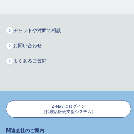
た行
な行
は行
ま行
や行
ら行
チャットや対面で相談
お問い合わせ
お客様サポート
よくあるご質問
保険の用語集
よくあるご質問
Z-Naviにログイン
お問合せ
（代理店販売支援システム）
関連会社のご案内