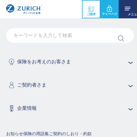
マイページ
ご請求
メニュ
お手続き書類について
手続書類の記入を間違ってしまいました。どのよう
に訂正すればいいですか？
保険をお考えのお客さま
名義変更手続きで使える本人確認書類は何ですか？
手続書類は契約者本人が記入しなくてはいけません
ご契約者さま
か？
企業情報
保険商品の用語集（50音順で探す）
あ行
か行
さ行
お知らせ
保険の用語集
ご契約のしおり・約款