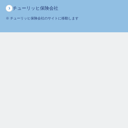
チューリッヒ保険会社
以下の選択事項をお選びください
※ チューリッヒ保険会社のサイトに移動します
STEP
年代
と
性別
を選ぶ
1
ご自身（被保険者の方）の年代・性別をお選びください。
年代
20代
30代
40代
50代
60代
70代