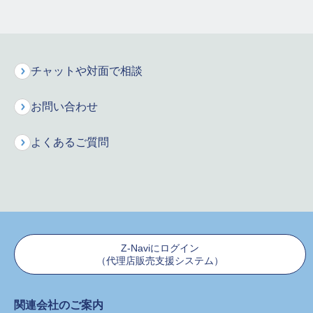
チャットや対面で相談
お問い合わせ
万一に備えながら将来のための
資産形成もできる、
働き世代の方々が安心して
よくあるご質問
資産づくりをはじめられる保険です。
保険料・受取金額
お申し込みまでの
ユニットプライス／
特長
シミュレーション
流れ
運用状況
Z-Naviにログイン
（代理店販売支援システム）
保険料・受取金額シミュレーション
関連会社のご案内