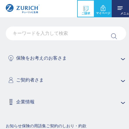
マイページ
ご請求
メニュ
今すぐ
今すぐ
今すぐ
資料請求
デジタルパンフレット
電話で相談
万一の保障と資産形成で、
保険をお考えのお客さま
明るい未来へとつなぐ。
契約年齢 0～満70歳
ご契約者さま
企業情報
お知らせ
保険の用語集
ご契約のしおり・約款