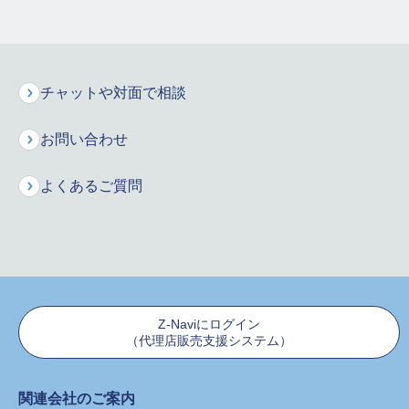
解約払戻金はありますか？
満期保険金はありますか？
病気やケガの保障もありますか？
チャットや対面で相談
高度障害状態とはなんですか？
お問い合わせ
更新は出来ますか？
よくあるご質問
どのような場合に保険料の払込免除の対象となりま
すか？
更新時に健康告知等は必要ですか？例えば、非喫煙
優良体型の更新時に、血圧が上がっていたりタバコ
を吸っていた場合は、どうなりますか？
Z-Naviにログイン
（代理店販売支援システム）
保険商品の用語集（50音順で探す）
関連会社のご案内