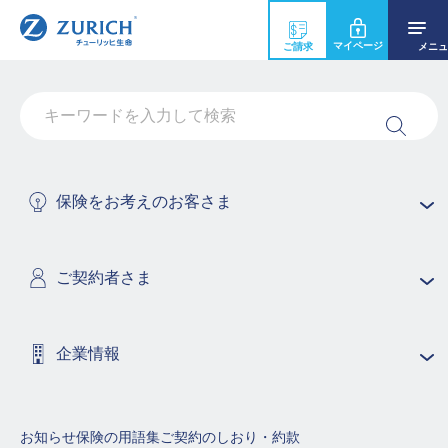
マイページ
ご請求
メニュ
抗がん剤が１度に複数月分処方された場合
でも、複数月分の給付金支払いの対象にな
りますか？
保険をお考えのお客さま
はい。ガンの治療を直接の目的として、一度に複数月分
の所定の抗がん剤、自由診療抗がん剤治療を処方された
場合も、複数月分の主契約の抗がん剤治療給付金、自由
ご契約者さま
診療抗がん剤治療給付金をお支払いします。
企業情報
保険商品の用語集（50音順で探す）
あ行
か行
さ行
お知らせ
保険の用語集
ご契約のしおり・約款