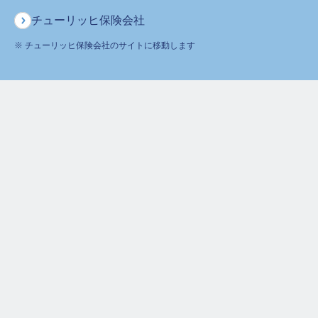
ご契約者様からのお問合せ
チューリッヒ保険会社
0120-236-523
※ チューリッヒ保険会社のサイトに移動します
月～土
午前9時～午後6時 ※日曜・祝日は除く
ホーム
よくあるご質問
終身ガン治療保険プレミアムZ
抗がん剤が１度に複数月分処方された場合でも、複数月分の給付金支払いの対象に
なりますか？
保険をお考えのお客さま
ご契約者さま
企業情報