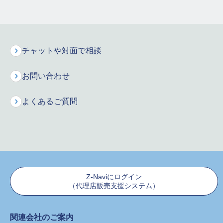
た行
な行
は行
ま行
や行
ら行
チャットや対面で相談
お問い合わせ
保険料シミュレーション
お申込みはこちら
よくあるご質問
インターネットで資料請求
保険に関するご質問・ご相談などお気軽にお電話ください。
専門のオペレーターが丁寧にお応えします！
新規に保険をご検討のお客様
Z-Naviにログイン
（代理店販売支援システム）
0120-680-777
関連会社のご案内