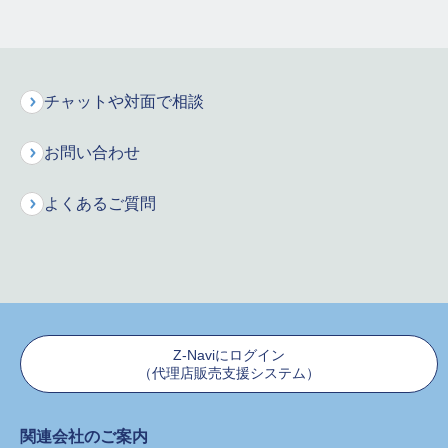
ま行
や行
ら行
チャットや対面で相談
保険料シミュレーション
お問い合わせ
お申込みはこちら
よくあるご質問
インターネットで資料請求
保険に関するご質問・ご相談などお気軽にお電話ください。
専門のオペレーターが丁寧にお応えします！
新規に保険をご検討のお客様
0120-680-777
Z-Naviにログイン
（代理店販売支援システム）
ご契約者様からのお問合せ
関連会社のご案内