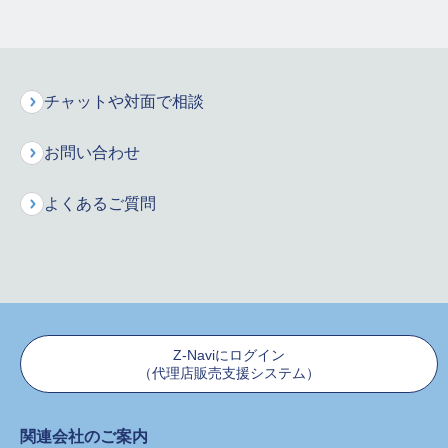
あ行
か行
さ行
た行
な行
は行
チャットや対面で相談
ま行
や行
ら行
お問い合わせ
よくあるご質問
保険料シミュレーション
お申込みはこちら
インターネットで資料請求
保険に関するご質問・ご相談などお気軽にお電話ください。
Z-Naviにログイン
専門のオペレーターが丁寧にお応えします！
（代理店販売支援システム）
新規に保険をご検討のお客様
関連会社のご案内
0120-680-777