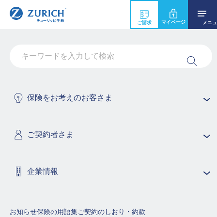
マイページ
ご請求
メニュ
「死亡・高度障害プラン(終身保険特約
(Z02))」は、３大疾病以外で亡くなった場
合も保障されますか？
保険をお考えのお客さま
はい。「死亡・高度障害プラン(終身保険特約(Z02))」
は、３大疾病以外でお亡くなりになられた場合でも、３
大疾病でお亡くなりになった場合でも保障されます。た
ご契約者さま
だし、終身保険特約(Z02)の保険期間であっても、その責
任開始日より90日以内にガンと診断確定された場合を除
きます。
企業情報
保険商品の用語集（50音順で探す）
お知らせ
保険の用語集
ご契約のしおり・約款