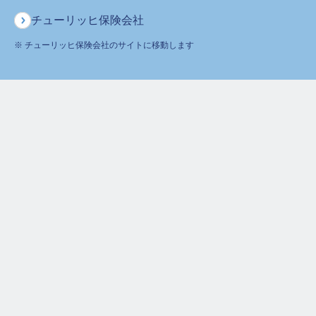
チューリッヒ保険会社
ご契約者様からのお問合せ
※ チューリッヒ保険会社のサイトに移動します
0120-236-523
月～土
午前9時～午後6時 ※日曜・祝日は除く
ホーム
よくあるご質問
３大疾病保険プレミアムDX（販売終了）
「死亡・高度障害プラン(終身保険特約(Z02))」は、３大疾病以外で亡くなった場合
も保障されますか？
保険をお考えのお客さま
ご契約者さま