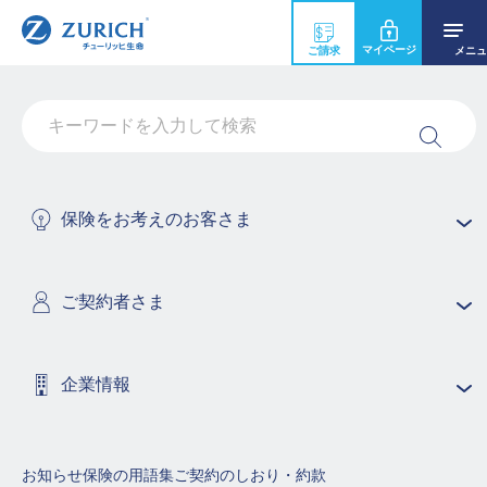
マイページ
ご請求
メニュ
契約者が亡くなりました。保険を解約す
るにはどうすればよいでしょうか。
このたびはお悔やみ申し上げます。
保険をお考えのお客さま
契約者と被保険者が異なる契約の場合、契約者の法定相
続人の代表者様に解約手続きをお願いしております。
ご契約者さま
また、法定相続人の中から連帯保証人様を選出いただい
ております。
解約請求書のほか、ご準備いただく書類がございます。
企業情報
詳しくは法定相続人よりカスタマーケアセンターまでお
問合せください。
お知らせ
保険の用語集
ご契約のしおり・約款