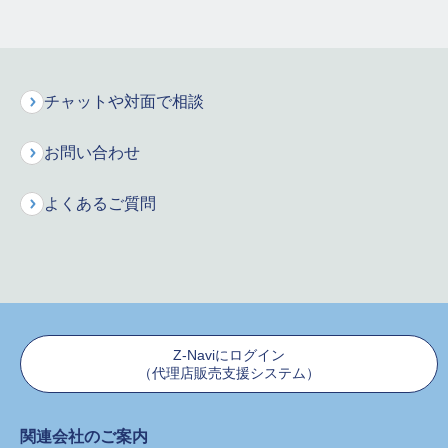
保険商品の用語集（50音順で探す）
あ行
か行
さ行
チャットや対面で相談
た行
な行
は行
お問い合わせ
ま行
や行
ら行
よくあるご質問
保険料シミュレーション
お申込みはこちら
インターネットで資料請求
Z-Naviにログイン
（代理店販売支援システム）
保険に関するご質問・ご相談などお気軽にお電話ください。
専門のオペレーターが丁寧にお応えします！
関連会社のご案内