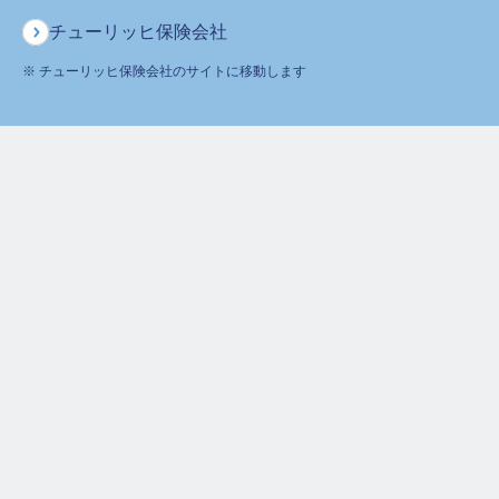
新規に保険をご検討のお客様
チューリッヒ保険会社
0120-680-777
※ チューリッヒ保険会社のサイトに移動します
ご契約者様からのお問合せ
0120-236-523
月～土
午前9時～午後6時 ※日曜・祝日は除く
ホーム
よくあるご質問
保険の解約に関するご質問
お手続方法について
契約者が亡くなりました。保険を解約するにはどうすればよいでしょうか。
保険をお考えのお客さま