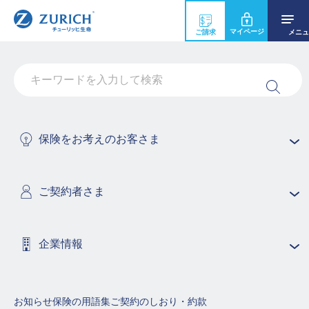
マイページ
ご請求
メニュ
コチニン[こちにん]
ニコチンが人間の代謝によって変化し、体内に残留したものの
保険をお考えのお客さま
ことをいいます。
保険商品の用語集（50音順で探す）
ご契約者さま
あ行
か行
さ行
企業情報
た行
な行
は行
ま行
や行
ら行
お知らせ
保険の用語集
ご契約のしおり・約款