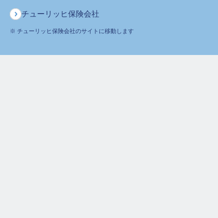
チューリッヒ保険会社
保険に関するご質問・ご相談などお気軽にお電話ください。
専門のオペレーターが丁寧にお応えします！
※ チューリッヒ保険会社のサイトに移動します
チューリッヒ生命カスタマーケアセンター
0120-680-777
月～土
午前9時～午後6時 ※日曜・祝日は除く
ホーム
生命保険商品の用語集
コチニン[こちにん]
保険をお考えのお客さま
ご契約者さま