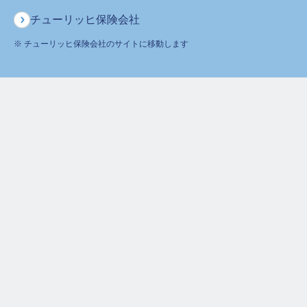
インターネットで資料請求
チューリッヒ保険会社
※ チューリッヒ保険会社のサイトに移動します
保険に関するご質問・ご相談などお気軽にお電話ください。
専門のオペレーターが丁寧にお応えします！
チューリッヒ生命カスタマーケアセンター
0120-680-777
月～土
午前9時～午後6時 ※日曜・祝日は除く
ホーム
生命保険商品の用語集
保険年度 [ほけんねんど]
保険をお考えのお客さま