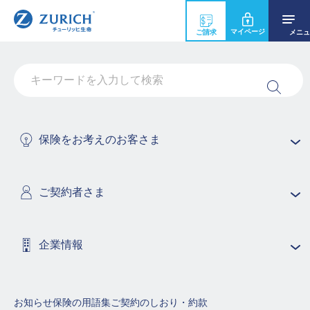
マイページ
ご請求
メニュ
保険年度 [ほけんねんど]
ご契約日からその日を含めて1年間を第1保険年度といい、以下
保険をお考えのお客さま
順次、第2保険年度、第3保険年度・・・というように保険年度
を定めます。
ご契約者さま
保険商品の用語集（50音順で探す）
あ行
か行
さ行
企業情報
た行
な行
は行
お知らせ
保険の用語集
ご契約のしおり・約款
ま行
や行
ら行