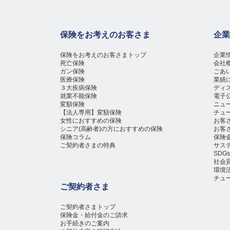
保険をお考えのお客さま
企業
保険をお考えのお客さまトップ
企業
死亡保険
会社
ガン保険
ごあ
医療保険
業績
３大疾病保険
ディ
就業不能保険
電子
変額保険
ニュ
【法人専用】変額保険
チュ
女性におすすめの保険
お客
シニア(高齢者)の方におすすめの保険
お客
保険コラム
保険
ご契約者さまの特典
サス
SD
社会
環境
チュ
ご契約者さま
ご契約者さまトップ
保険金・給付金のご請求
お手続きのご案内