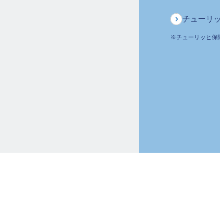
チューリ
※
チューリッヒ保