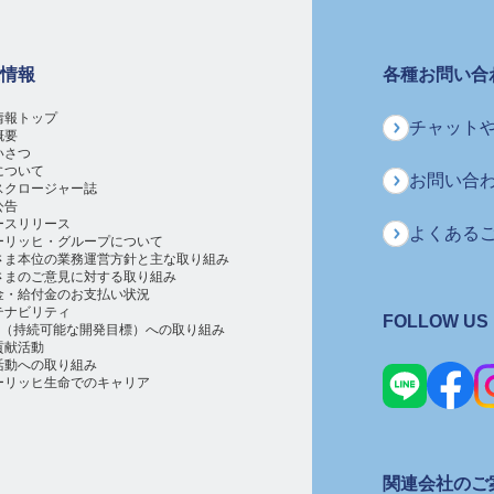
情報
各種お問い合
情報トップ
チャットや
概要
いさつ
について
お問い合
スクロージャー誌
公告
ースリリース
よくある
ーリッヒ・グループについて
さま本位の業務運営方針と主な取り組み
さまのご意見に対する取り組み
金・給付金のお支払い状況
テナビリティ
FOLLOW US
Gs（持続可能な開発目標）への取り組み
貢献活動
活動への取り組み
ーリッヒ生命でのキャリア
関連会社のご