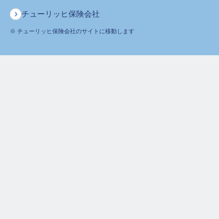
チューリッヒ保険会社
0120-236-523
※ チューリッヒ保険会社のサイトに移動します
月～土
午前9時～午後6時 ※日曜・祝日は除く
ホーム
よくあるご質問
給付金等、ご請求に関するご質問
入院給付金等のご請求とお支払い
入院給付金の請求に必要な書類を送ってほしいのですが、家族からの連絡でも書類
を送ってもらえますか？
募補18170-20180810
保険をお考えのお客さま
ご契約者さま