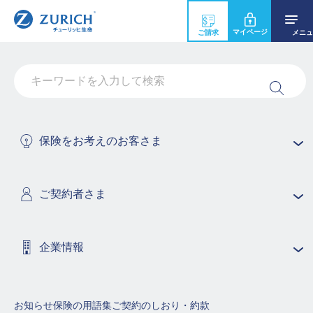
マイページ
ご請求
メニュ
入院給付金の請求に必要な書類を送ってほ
しいのですが、家族からの連絡でも書類
を送ってもらえますか？
保険をお考えのお客さま
ご家族の方からのご連絡でも対応します。請求書類は、
給付金受取人様宛に送付いたします。
ご契約者さま
まずは、カスタマーケアセンターまでご連絡ください。
保険商品の用語集（50音順で探す）
企業情報
あ行
か行
さ行
お知らせ
保険の用語集
ご契約のしおり・約款