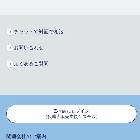
た行
な行
は行
ま行
や行
ら行
チャットや対面で相談
お問い合わせ
保険料シミュレーション
お申込みはこちら
よくあるご質問
インターネットで資料請求
保険に関するご質問・ご相談などお気軽にお電話ください。
専門のオペレーターが丁寧にお応えします！
新規に保険をご検討のお客様
Z-Naviにログイン
（代理店販売支援システム）
0120-680-777
関連会社のご案内
ご契約者様からのお問合せ