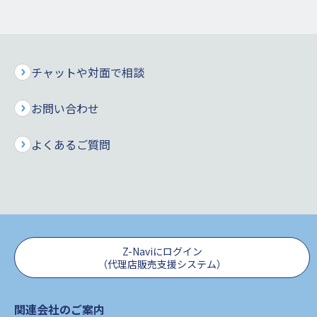
お願いいたします。
日時
2026年4月15日(水) 0：00 ～ 2026年4月15日(水)
7：30
チャットや対面で相談
対象
・Z-Life
お問い合わせ
サー
お申込再開／登録情報確認・変更／ご本人様確認
ビス
書類のご提出／契約内容照会／各種手続き・お問
よくあるご質問
合せ
・保険料シミュレーション
・資料請求
・代理店営業支援システム（Z-Navi）
Z-Naviにログイン
（代理店販売支援システム）
・ChatBot
関連会社のご案内