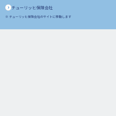
ページ
チューリッヒ保険会社
※ チューリッヒ保険会社のサイトに移動します
保険をお考えのお客さま
ご契約者さま
企業情報
お知らせ
保険の用語集
ご契約のしおり・約款