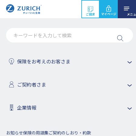
マイページ
ご請求
メニュ
システムメンテナンスのお知らせ
保険をお考えのお客さま
2026年4月3日
ご契約者さま
ホーム
お知らせ
2026年
システムメンテナンスのお知らせ
企業情報
安定したサービスを提供させていただくために、下記の時間帯
でシステムメンテナンスを実施いたします。お客様にはご迷惑
をおかけいたしますが、下記の時間はホームページのサービス
を一時休止させていただきますので、ご了承いただきますよう
お知らせ
保険の用語集
ご契約のしおり・約款