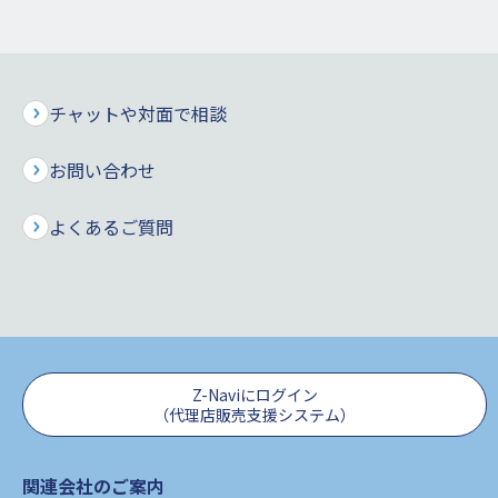
社」）が提供する代理店向けシステム上の設定ミスを原因とし
て、当社と代理店委託関係のない保険代理店に漏えいしている
可能性が判明しました。
お客様をはじめとする関係者の皆様に、ご迷惑とご心配をおか
チャットや対面で相談
けしておりますことを、心よりお詫び申しあげます。
お問い合わせ
＜ご参考＞別紙1.に掲載の「東京海上日動社による報告文書」
よくあるご質問
1.
対象の契約
別紙2.に記載の「対象代理店一覧」掲載の代理店からご加入い
ただいた当社契約
Z-Naviにログイン
（代理店販売支援システム）
2.
関連会社のご案内