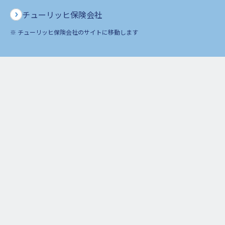
対象となるお客様情報
チューリッヒ保険会社
※ チューリッヒ保険会社のサイトに移動します
別紙2.お名前、ご住所、お電話・FAX番号・メールアドレス、
生年月日、性別、ご契約内容、証券番号、保険種類、保険金を
受け取られる方のお名前、保険始期・満期、保険料、ご契約変
更の有無、保険事故の有無、など
なお、東京海上日動社からは判明後、速やかに是正対応を完了
し、現在はアクセスできない状態となっている旨の報告を受け
ております。
また、東京海上日動社によるアクセスログ調査が完了し、当件
に関する不正使用および漏えいは確認されませんでした。