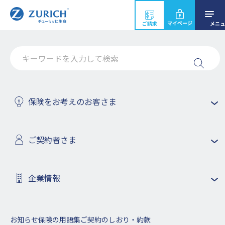
マイページ
ご請求
メニュ
委託関係のない保険代理店に対す
る情報漏えいの可能性について
保険をお考えのお客さま
2023年10月30日
ご契約者さま
企業情報
ホーム
お知らせ
2023年
委託関係のない保険代理店に対する情報漏えいの
この度、チューリッヒ生命保険株式会社（本社：東京都中野
区、代表取締役社長：太田健自、以下「当社」）のお客様情報
お知らせ
保険の用語集
ご契約のしおり・約款
が、東京海上日動火災保険株式会社（以下「東京海上日動