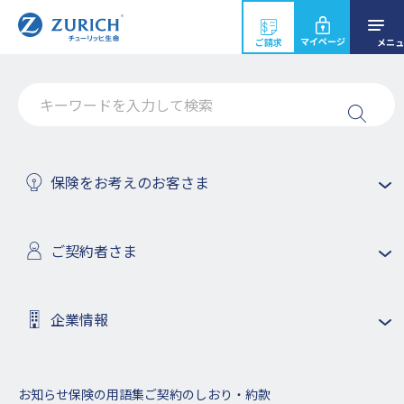
マイページ
ご請求
メニュ
システムメンテナンスのお知らせ
保険をお考えのお客さま
2021年8月13日
ご契約者さま
ホーム
お知らせ
2021年
システムメンテナンスのお知らせ
企業情報
安定したサービスを提供させていただくために、下記の時間帯
でシステムメンテナンスを実施いたします。お客様にはご迷惑
をおかけいたしますが、下記の時間はホームページのサービス
を一時休止させていただきますので、ご了承いただきますよう
お知らせ
保険の用語集
ご契約のしおり・約款