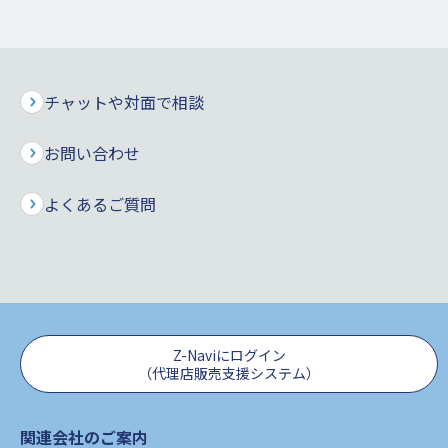
お願いいたします。
日時
2021年8月18日(水) 0：00～2021年8月18日
チャットや対面で相談
(水) 7：30
お問い合わせ
対象サー
・Z-Life
ビス
お申込再開／登録情報確認・変更／ご本人様
確認書類のご提出／契約内容照会／各種手続
よくあるご質問
き・お問合せ
・保険料シミュレーション
・資料請求
Z-Naviにログイン
・代理店営業支援システム（Z-Navi）
（代理店販売支援システム）
・ChatBot
関連会社のご案内
ページ