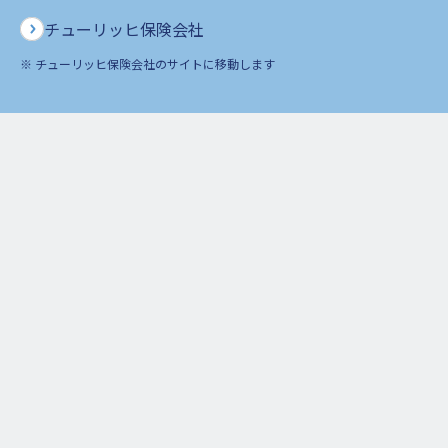
チューリッヒ保険会社
※ チューリッヒ保険会社のサイトに移動します
保険をお考えのお客さま
ご契約者さま
企業情報
お知らせ
保険の用語集
ご契約のしおり・約款