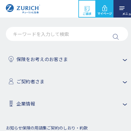
マイページ
ご請求
メニュ
（当社医療保険にご加入・ご検討
のお客様へ）給付金のご請求およ
保険をお考えのお客さま
びお支払いの取り扱い変更につい
て
ご契約者さま
2024年8月1日
企業情報
お知らせ
保険の用語集
ご契約のしおり・約款
ホーム
お知らせ
2024年
給付金のご請求およびお支払いの取り扱い変更に