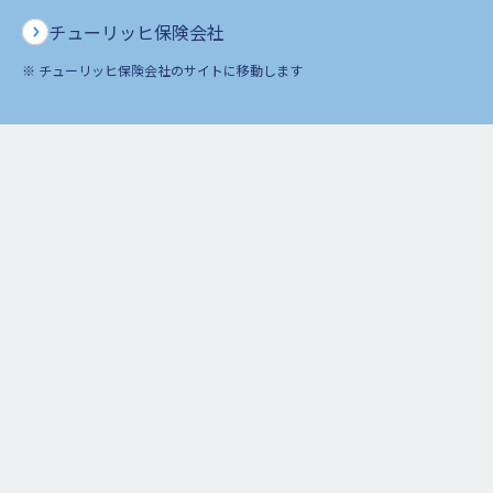
るものであり、疾病入院給付金等のお支払いの対象となる「治
療を目的とした入院」には該当しないため、お支払いの対象外
チューリッヒ保険会社
となります。
※ チューリッヒ保険会社のサイトに移動します
これまではご契約内容等によって当社所定の汎用診断書による
ご請求または、汎用診断書に代わる簡便な書類によるご請求に
てご案内しておりましたが、ご入院時の状況（実施された検査
や治療の内容等）を確認させていただくために、医療機関発行
の当社所定の睡眠時無呼吸専用診断書をご提出いただくお取り
扱いに変更することといたします。
睡眠時無呼吸により入院された場合の給付金のご請求について
は、2025年9月1日以降に開始された睡眠時無呼吸による入院
は、医療機関発行の当社所定の睡眠時無呼吸専用診断書を提出
いただくお取り扱いに変更いたします。
2.