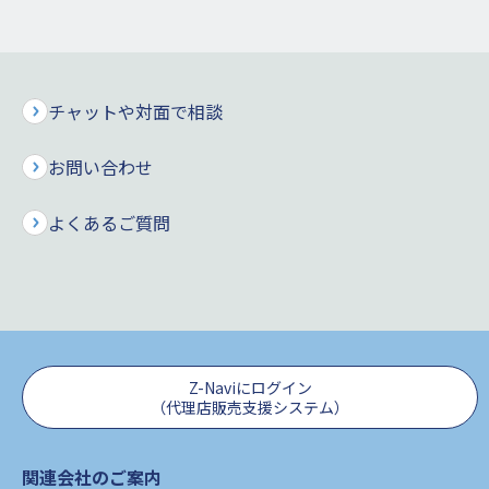
当社では、2025年9月1日より、「睡眠時無呼吸により入院さ
れた場合の給付金請求のお手続き」と「不妊治療を受けられた
場合の給付金のお支払い」について、以下のとおり取り扱いを
変更することといたしましたので、お知らせいたします。
チャットや対面で相談
お問い合わせ
1.
よくあるご質問
睡眠時無呼吸により入院された場合の給
付金請求のお手続きについて
睡眠時無呼吸による入院には、「睡眠時の気道を確保するため
の手術（口蓋扁桃、アデノイド摘出等）やCPAP（経鼻的持続
陽圧呼吸）療法等の治療」を目的とする入院の他に、「睡眠時
Z-Naviにログイン
（代理店販売支援システム）
の呼吸の状態と睡眠の質等の検査」を目的とする入院もありま
すが、「睡眠時の呼吸の状態と睡眠の質等の検査」のみを目的
とする入院は、睡眠時に実施する必要があるために入院を要す
関連会社のご案内